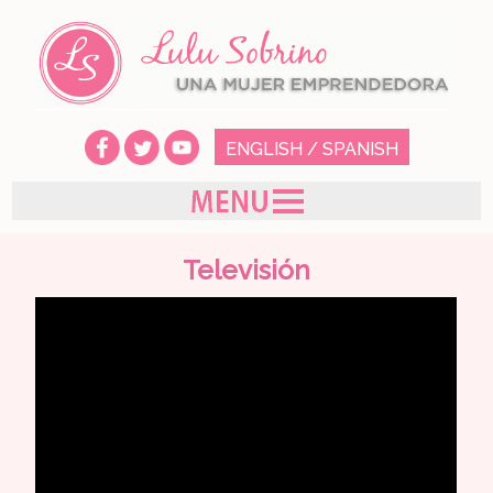
ENGLISH
/
SPANISH
Televisión