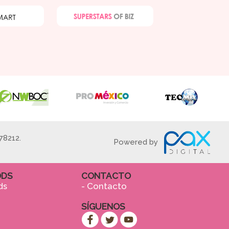
78212.
Powered by
ODS
CONTACTO
ds
- Contacto
SÍGUENOS