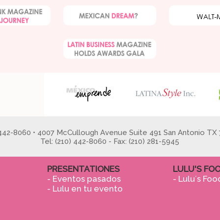
 442-8060 • 4007 McCullough Avenue Suite 491 San Antonio TX 
Tel: (210) 442-8060 - Fax: (210) 281-5945
PRESENTATIONES
LULU'S FO
- Eventos pasados
- Lulu´s Foo
- Lulu en tu evento